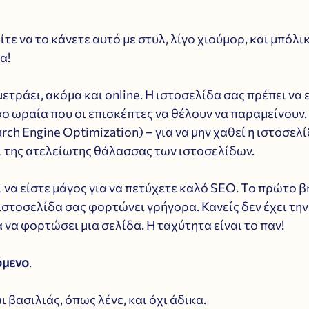
τε να το κάνετε αυτό με στυλ, λίγο χιούμορ, και μπόλικ
α!
τράει, ακόμα και online. Η ιστοσελίδα σας πρέπει να ε
σο ωραία που οι επισκέπτες να θέλουν να παραμείνουν.
rch Engine Optimization) – για να μην χαθεί η ιστοσελί
ι της ατελείωτης θάλασσας των ιστοσελίδων. 
 να είστε μάγος για να πετύχετε καλό SEO. Το πρώτο βή
ιστοσελίδα σας φορτώνει γρήγορα. Κανείς δεν έχει την
α να φορτώσει μια σελίδα. Η ταχύτητα είναι το παν!
όμενο
. 
 βασιλιάς, όπως λένε, και όχι άδικα. 