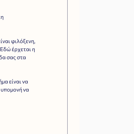
η 
ίναι φιλόξενη, 
 Εδώ έρχεται η 
δα σας στα 
μα είναι να 
 υπομονή να 