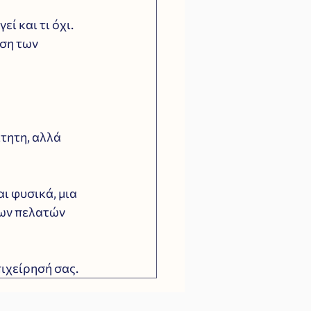
εί και τι όχι. 
ση των 
τητη, αλλά 
ι φυσικά, μια 
των πελατών 
πιχείρησή σας.