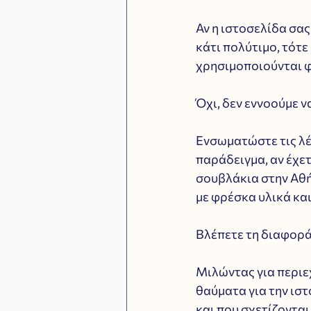
Αν η ιστοσελίδα σας
κάτι πολύτιμο, τότε 
χρησιμοποιούνται φ
Όχι, δεν εννοούμε ν
Ενσωματώστε τις λέξ
παράδειγμα, αν έχετ
σουβλάκια στην Αθή
με φρέσκα υλικά και
Βλέπετε τη διαφορά
Μιλώντας για περιεχ
θαύματα για την ιστ
και που σχετίζονται 