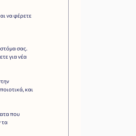
αι να φέρετε 
 στόμα σας. 
τε για νέα 
την 
ποιοτικά, και 
ατα που 
 τα 