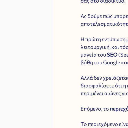
σας στο διαδίκτυο. 
Ας δούμε πώς μπορεί
αποτελεσματικότητ
Η πρώτη εντύπωση με
λειτουργική, και τό
μαγεία του 
SEO 
(Sea
βάθη του Google κα
Αλλά δεν χρειάζεται
διασφαλίσετε ότι η 
περιμένει αιώνες γι
Επόμενο, το 
περιεχ
Το περιεχόμενο είναι