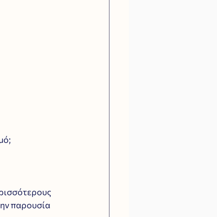
ό; 
ερισσότερους 
την παρουσία 