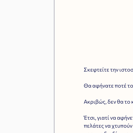
Σκεφτείτε την ιστο
Θα αφήνατε ποτέ το
Ακριβώς, δεν θα το 
Έτσι, γιατί να αφήν
πελάτες να χτυπούν