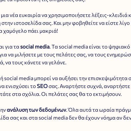
ι μια νέα ευκαιρία να χρησιμοποιήσετε λέξεις-κλειδιά κ
στην ιστοσελίδα σας. Και μην φοβηθείτε να είστε λίγο 
α χαμόγελο πάει μακριά!
ι για τα 
social media
. Τα social media είναι το ψηφιακό
ια να μιλήσετε με τους πελάτες σας, να τους ενημερώσε
, να τους κάνετε να γελάνε. 
 social media μπορεί να αυξήσει την επισκεψιμότητα σ
να ενισχύσει το 
SEO 
σας. Αναρτήστε συχνά, αναρτήστε 
τάτε στα σχόλια. Οι πελάτες σας θα το εκτιμήσουν.
ην 
ανάλυση των δεδομένων
. Όλα αυτά τα ωραία πράγμ
ίδα σας και στα social media δεν θα έχουν νόημα αν δεν