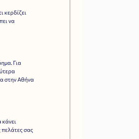
ι κερδίζει 
πει να 
ημα. Για 
ύτερα 
α στην Αθήνα 
 κάνει 
 πελάτες σας 