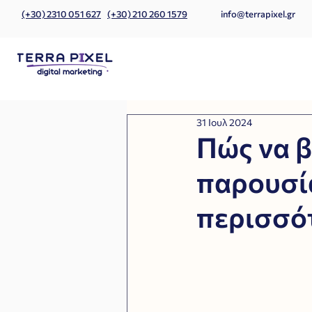
(+30) 2310 051 627
(+30) 210 260 1579
info@terrapixel.gr
31 Ιουλ 2024
Πώς να β
παρουσία
περισσό