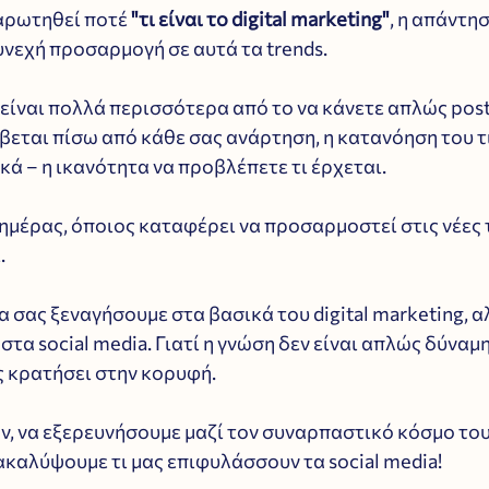
ναρωτηθεί ποτέ 
"τι είναι το digital marketing"
, η απάντη
υνεχή προσαρμογή σε αυτά τα trends.
g είναι πολλά περισσότερα από το να κάνετε απλώς posts
εται πίσω από κάθε σας ανάρτηση, η κατανόηση του τι
σικά – η ικανότητα να προβλέπετε τι έρχεται. 
ς ημέρας, όποιος καταφέρει να προσαρμοστεί στις νέες τ
.
α σας ξεναγήσουμε στα βασικά του digital marketing, αλ
τα social media. Γιατί η γνώση δεν είναι απλώς δύναμη 
ς κρατήσει στην κορυφή. 
ν, να εξερευνήσουμε μαζί τον συναρπαστικό κόσμο του d
ακαλύψουμε τι μας επιφυλάσσουν τα social media!