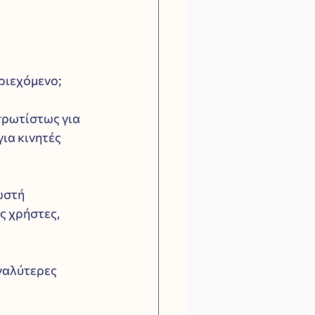
ριεχόμενο; 
πρωτίστως για 
ια κινητές 
ωστή 
ς χρήστες, 
γαλύτερες 