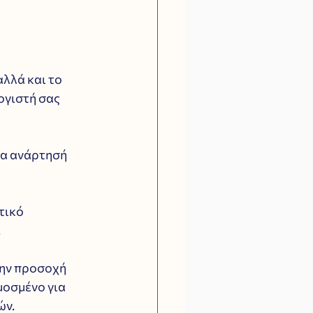
λλά και το 
ογιστή σας 
ια ανάρτησή 
τικό 
 
την προσοχή 
μοσμένο για 
ών.