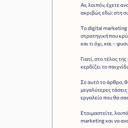
Αν, λοιπόν, έχετε α
ακριβώς εδώ: στη σ
Το digital marketin
στρατηγική που κρύβ
και τι όχι, και – φυ
Γιατί, στο τέλος τη
κερδίζει το παιχνίδι
Σε αυτό το άρθρο, θ
μεγαλύτερες τάσεις σ
εργαλείο που θα σα
Ετοιμαστείτε, λοιπό
marketing και να αν