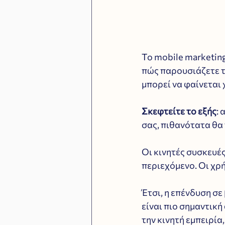
Το mobile marketing
πώς παρουσιάζετε το
μπορεί να φαίνεται 
Σκεφτείτε το εξής
: 
σας, πιθανότατα θα
Οι κινητές συσκευέ
περιεχόμενο. Οι χρ
Έτσι, η επένδυση σε
είναι πιο σημαντική
την κινητή εμπειρία