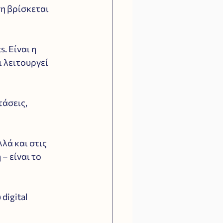
ση βρίσκεται 
. Είναι η 
 λειτουργεί 
άσεις, 
λά και στις 
– είναι το 
igital 