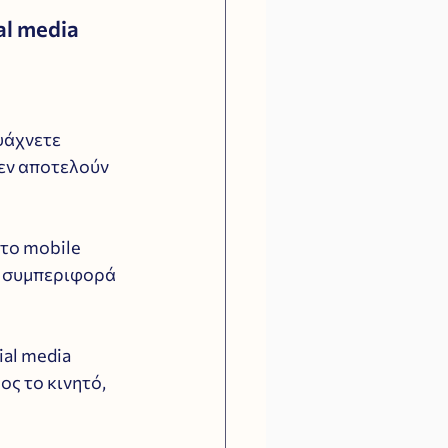
al media
ψάχνετε 
δεν αποτελούν 
 το mobile 
η συμπεριφορά 
al media 
ς το κινητό, 