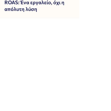
ROAS: Ένα εργαλείο, όχι η 
απόλυτη λύση
Το ROAS είναι σίγουρα ένας κρίσιμος 
δείκτης για τη μέτρηση της 
αποδοτικότητας των διαφημίσεών 
σου, αλλά δεν είναι ο μοναδικός 
παράγοντας που πρέπει να λαμβάνεις 
υπόψη. Συνδύασέ το με άλλες 
μετρήσεις, όπως το CAC* (Cost of 
Acquiring a Customer) και το CLV**
(Customer Lifetime Value), και 
φρόντισε να βλέπεις την εικόνα 
μακροπρόθεσμα.
Μην ξεχνάς: η αποτελεσματικότητα 
στις διαφημίσεις δεν είναι μόνο να 
μειώσεις τα έξοδα ή να αυξήσεις το 
ROAS. Είναι να κατανοήσεις βαθιά 