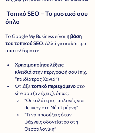
 Τοπικό SEO – Το μυστικό σου 
όπλο
Το Google My Business είναι 
η βάση 
του τοπικού SEO
. Αλλά για καλύτερα 
αποτελέσματα:
Χρησιμοποίησε λέξεις-
κλειδιά
 στην περιγραφή σου (π.χ. 
“παιδίατρος Χανιά”)
Φτιάξε 
τοπικό περιεχόμενο
 στο 
site σου (αν έχεις), όπως:
“Οι καλύτερες επιλογές για 
delivery στη Νέα Σμύρνη”
“Τι να προσέξεις όταν 
ψάχνεις οδοντίατρο στη 
Θεσσαλονίκη”