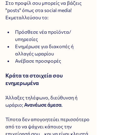
Στο προφίλ σου μπορείς να βάζεις 
"posts" όπως στα social media! 
Εκμεταλλεύσου το:
Πρόσθεσε νέα προϊόντα/
υπηρεσίες
Ενημέρωσε για διακοπές ή 
αλλαγές ωραρίου
Ανέβασε προσφορές
Κράτα τα στοιχεία σου 
ενημερωμένα
Άλλαξες τηλέφωνο, διεύθυνση ή 
ωράριο; 
Ανανέωσε άμεσα
. 
Τίποτα δεν απογοητεύει περισσότερο 
από το να ψάχνει κάποιος την 
επιχείρησή σου... και να είναι κλειστά.