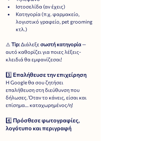
Ιστοσελίδα (αν έχεις)
Κατηγορία (π.χ. φαρμακείο, 
λογιστικό γραφείο, pet grooming 
κτλ.)
⚠️ 
Tip:
 Διάλεξε 
σωστή κατηγορία
 — 
αυτό καθορίζει για ποιες λέξεις-
κλειδιά θα εμφανίζεσαι!
3️⃣ Επαλήθευσε την επιχείρηση
Η Google θα σου ζητήσει 
επαλήθευση στη διεύθυνση που 
δήλωσες. Όταν το κάνεις, είσαι και 
επίσημα... καταχωρημένος/η!
4️⃣ Πρόσθεσε φωτογραφίες, 
λογότυπο και περιγραφή