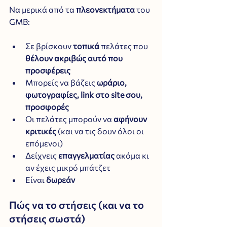
Να μερικά από τα 
πλεονεκτήματα
 του 
GMB:
Σε βρίσκουν 
τοπικά
 πελάτες που 
θέλουν ακριβώς αυτό που 
προσφέρεις
Μπορείς να βάζεις 
ωράριο, 
φωτογραφίες, link στο site σου, 
προσφορές
Οι πελάτες μπορούν να 
αφήνουν 
κριτικές
 (και να τις δουν όλοι οι 
επόμενοι)
Δείχνεις 
επαγγελματίας
 ακόμα κι 
αν έχεις μικρό μπάτζετ
Είναι 
δωρεάν
Πώς να το στήσεις (και να το 
στήσεις σωστά)