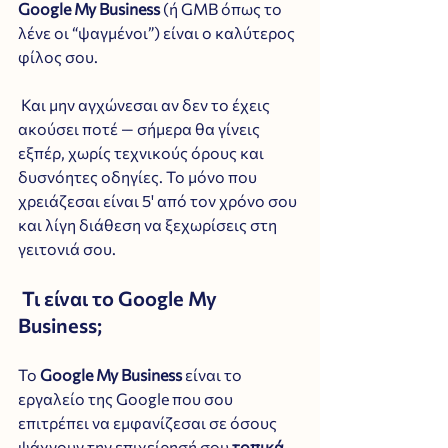
Google My Business
 (ή GMB όπως το 
λένε οι “ψαγμένοι”) είναι ο καλύτερος 
φίλος σου.
 Και μην αγχώνεσαι αν δεν το έχεις 
ακούσει ποτέ — σήμερα θα γίνεις 
εξπέρ, χωρίς τεχνικούς όρους και 
δυσνόητες οδηγίες. Το μόνο που 
χρειάζεσαι είναι 5' από τον χρόνο σου 
και λίγη διάθεση να ξεχωρίσεις στη 
γειτονιά σου.
 Τι είναι το Google My 
Business;
Το 
Google My Business
 είναι το 
εργαλείο της Google που σου 
επιτρέπει να εμφανίζεσαι σε όσους 
ψάχνουν την επιχείρησή σου 
τοπικά
.