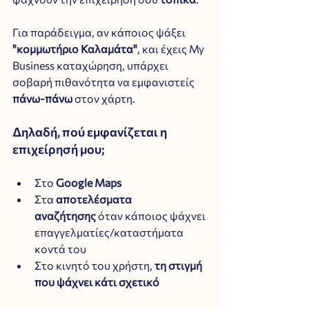
Για παράδειγμα, αν κάποιος ψάξει 
"κομμωτήριο Καλαμάτα"
, και έχεις My 
Business καταχώρηση, υπάρχει 
σοβαρή πιθανότητα να εμφανιστείς 
πάνω-πάνω
 στον χάρτη.
Δηλαδή, πού εμφανίζεται η 
επιχείρησή μου;
Στο 
Google Maps
Στα 
αποτελέσματα 
αναζήτησης
 όταν κάποιος ψάχνει 
επαγγελματίες/καταστήματα 
κοντά του
Στο κινητό του χρήστη, 
τη στιγμή 
που ψάχνει κάτι σχετικό