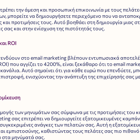
ιτρέπει την άμεση και προσωπική επικοινωνία με τους πελάτε
ν, μπορείτε να δημιουργήσετε περιεχόμενο που να ανταποκρί
 και προτιμήσεις τους. Αυτό βοηθάει στη δημιουργία μιας σ
ς σας και στην ενίσχυση της πιστότητάς τους.
και ROI
επενδύουν στο email marketing βλέπουν εντυπωσιακά αποτελ
I) που αγγίζει το 4200%, είναι ξεκάθαρο ότι το email market
κανάλια. Αυτό σημαίνει ότι για κάθε ευρώ που επενδύετε, μπο
πιστροφή, ενισχύοντας την ανάπτυξη της επιχείρησής σας με
ομίκευση
ογής των μηνυμάτων σας σύμφωνα με τις προτιμήσεις του κοι
keting σας επιτρέπει να δημιουργείτε εξατομικευμένες καμπάν
συγκεκριμένες ανάγκες των πελατών σας. Αυτή η εξατομίκευσ
αι εμπιστοσύνης, καθιστώντας τους πελάτες σας πιο πιθανό 
 στα μηνύματά σας.