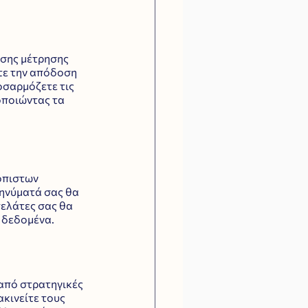
εσης μέτρησης 
τε την απόδοση 
σαρμόζετε τις 
οποιώντας τα 
όπιστων 
ηνύματά σας θα 
ελάτες σας θα 
 δεδομένα.
από στρατηγικές 
κινείτε τους 