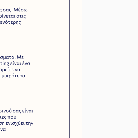
ς σας. Μέσω 
νεται στις 
τενότερης 
έσματα. Με 
ing είναι ένα 
ρείτε να 
 μικρότερο 
νού σας είναι 
ιες που 
η ενισχύει την 
να 