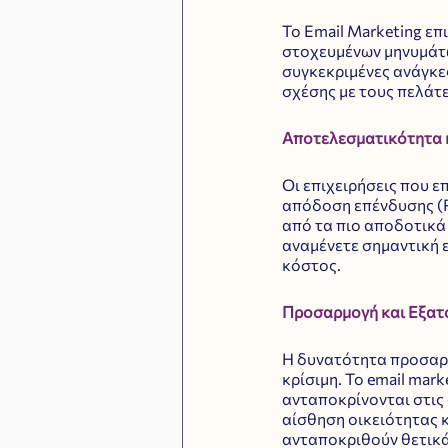
Το Email Marketing επ
στοχευμένων μηνυμάτω
συγκεκριμένες ανάγκες
σχέσης με τους πελάτε
Αποτελεσματικότητα 
Οι επιχειρήσεις που 
απόδοση επένδυσης (RO
από τα πιο αποδοτικά 
αναμένετε σημαντική ε
κόστος.
Προσαρμογή και Εξατ
Η δυνατότητα προσαρμ
κρίσιμη. Το email mar
ανταποκρίνονται στις 
αίσθηση οικειότητας κ
ανταποκριθούν θετικά