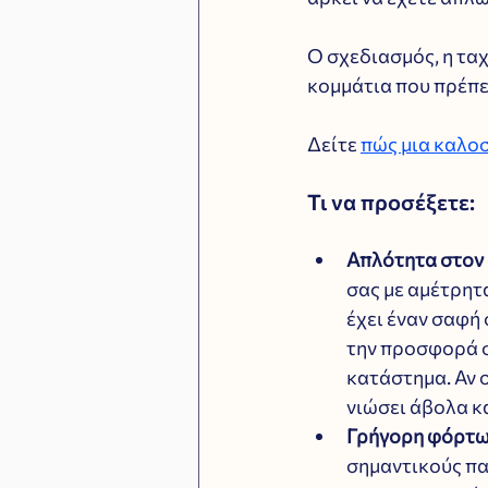
Ο σχεδιασμός, η ταχ
κομμάτια που πρέπε
Δείτε 
πώς μια καλοσ
Τι να προσέξετε:
Απλότητα στον
σας με αμέτρητα
έχει έναν σαφή
την προσφορά σ
κατάστημα. Αν ο
νιώσει άβολα κα
Γρήγορη φόρτ
σημαντικούς πα