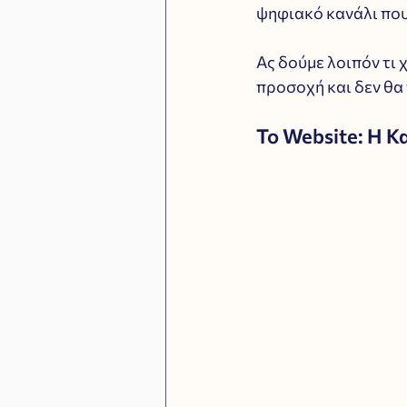
ψηφιακό κανάλι που
Ας δούμε λοιπόν τι 
προσοχή και δεν θα
Το Website: Η 