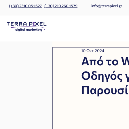
(+30) 2310 051 627
(+30) 210 260 1579
info@terrapixel.gr
10 Οκτ 2024
Από το W
Οδηγός γ
Παρουσία