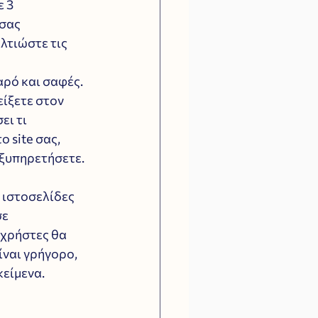
 3 
σας 
λτιώστε τις 
αρό και σαφές. 
ίξετε στον 
ι τι 
 site σας, 
ξυπηρετήσετε. 
 ιστοσελίδες 
ε 
ι χρήστες θα 
ίναι γρήγορο, 
κείμενα.