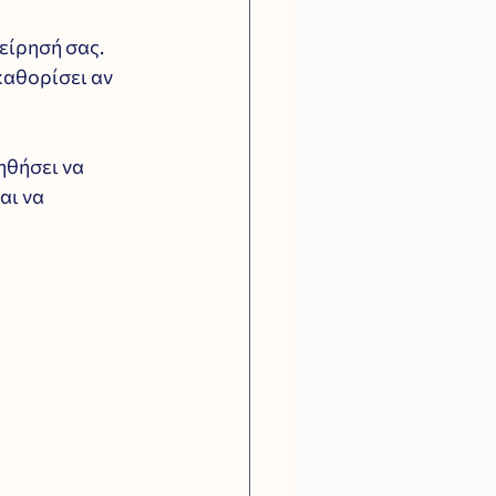
χείρησή σας.
καθορίσει αν 
ηθήσει να 
αι να 