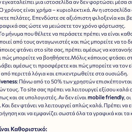
 εγκαταλείπει μια ιστοσελίδα αν δεν φορτώσει μέσα σε
 χρόνος είναι χρήμα – κυριολεκτικά. Αν η ιστοσελίδα 
ετε πελάτες. Επενδύστε σε αξιόπιστη φιλοξενία και βε
 γραφικά σας ώστε να μειώσετε τον χρόνο φόρτωσης.
 Το μήνυμα που θέλετε να περάσετε πρέπει να είναι καθ
οιεί από τους ανταγωνιστές και πώς μπορείτε να το δε
ποιος φτάνει στο site σας, πρέπει αμέσως να κατανοήσε
 πώς μπορείτε να βοηθήσετε.Μόλις κάποιος φτάσει στο
λάβει αμέσως τι προσφέρετε και πώς μπορείτε να τον ε
 από περιττά λόγια και επικεντρωθείτε στα ουσιώδη.
iveness
: Πάνω από το 50% των χρηστών επισκέπτονται
ν τους. Το site σας πρέπει να λειτουργεί εξίσου καλά σ
ως και σε υπολογιστές. Αν δεν είναι 
mobile friendly
, ο
Και δεν φτάνει να λειτουργεί απλώς καλά. Πρέπει να ε
ήγηση και να εμφανίζει σωστά όλα τα γραφικά και τα 
είναι Καθοριστικό: