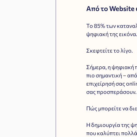
Από το Website 
Το 85% των καταναλ
ψηφιακή της εικόνα
Σκεφτείτε το λίγο.
Σήμερα, η ψηφιακή π
πιο σημαντική – από
επιχείρησή σας onli
σας προσπεράσουν.
Πώς μπορείτε να δι
Η δημιουργία της ψ
που καλύπτει πολλά 