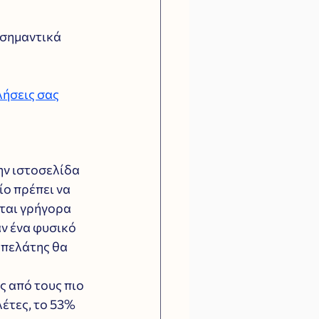
 σημαντικά 
λήσεις σας
ην ιστοσελίδα 
ο πρέπει να 
ται γρήγορα 
ν ένα φυσικό 
 πελάτης θα 
ς από τους πιο 
έτες, το 53% 