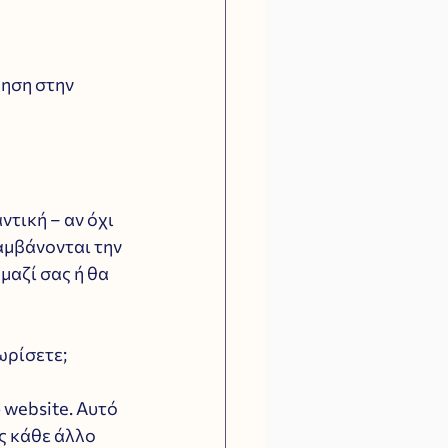
ηση στην 
τική – αν όχι 
αμβάνονται την 
μαζί σας ή θα 
ωρίσετε;
website. Αυτό 
ς κάθε άλλο 