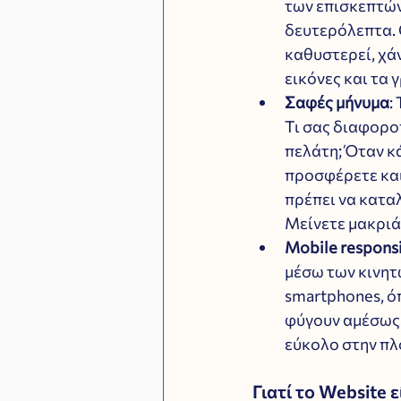
των επισκεπτών
δευτερόλεπτα. Ο
καθυστερεί, χάν
εικόνες και τα
Σαφές μήνυμα
:
Τι σας διαφοροπ
πελάτη; Όταν κά
προσφέρετε και
πρέπει να κατα
Μείνετε μακριά
Mobile respons
μέσω των κινητώ
smartphones, όπ
φύγουν αμέσως. 
εύκολο στην πλο
Γιατί το Website 