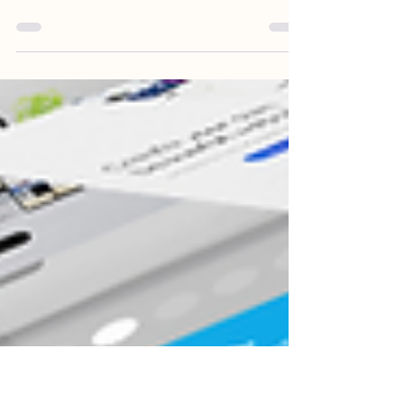
Επιχείρησής Σου
Ανακαλύψτε πώς να χτίσετε μια δυνατή online
παρουσία με σωστό website, στρατηγική στα
social media και SEO